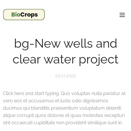
bg-New wells and
clear water project
03.11.2025
Click here and start typing. Quo voluptas nulla pariatur at
vero eos et accusamus et iusto odio dignissimos
ducimus qui blanditiis praesentium voluptatum deleniti
atque corrupti quos dolores et quas molestias excepturi
sint occaecati cupiditate non provident similique sunt in.