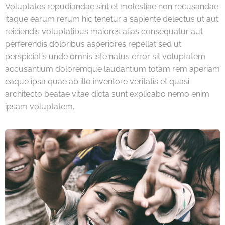
Voluptates repudiandae sint et molestiae non recusandae
itaque earum rerum hic tenetur a sapiente delectus ut aut
reiciendis voluptatibus maiores alias consequatur aut
perferendis doloribus asperiores repellat sed ut
perspiciatis unde omnis iste natus error sit voluptatem
accusantium doloremque laudantium totam rem aperiam
eaque ipsa quae ab illo inventore veritatis et quasi
architecto beatae vitae dicta sunt explicabo nemo enim
ipsam voluptatem.