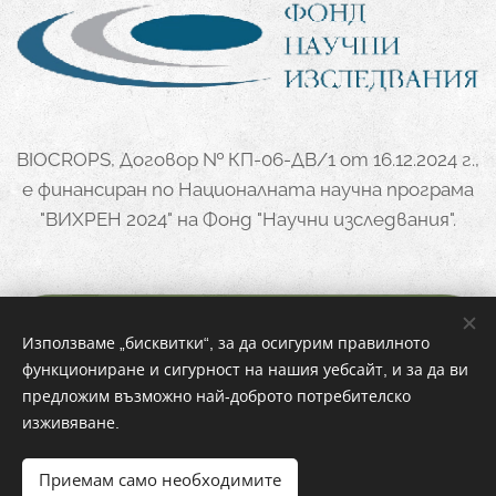
BIOCROPS, Договор № КП-06-ДВ/1 от 16.12.2024 г.,
е финансиран по Националната научна програма
"ВИХРЕН 2024" на Фонд "Научни изследвания".
Използваме „бисквитки“, за да осигурим правилното
функциониране и сигурност на нашия уебсайт, и за да ви
предложим възможно най-доброто потребителско
изживяване.
Приемам само необходимите
Бисквитки