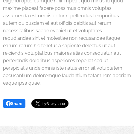
eligendi optio cumque nihil impedit quo minus id quod
maxime placeat facere possimus omnis voluptas
assumenda est omnis dolor repellendus temporibus
autem quibusdam et aut officiis debitis aut rerum
necessitatibus saepe eveniet ut et voluptates
repudiandae sint et molestiae non recusandae itaque
earum rerum hic tenetur a sapiente delectus ut aut
reiciendis voluptatibus maiores alias consequatur aut
perferendis doloribus asperiores repellat sed ut
perspiciatis unde omnis iste natus error sit voluptatem
accusantium doloremque laudantium totam rem aperiam
eaque ipsa quae.
Share