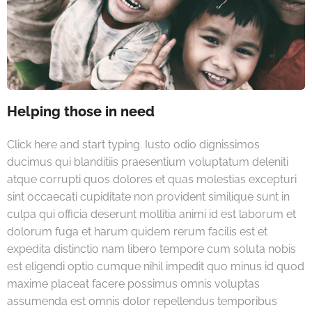
Helping those in need
Click here and start typing. Iusto odio dignissimos
ducimus qui blanditiis praesentium voluptatum deleniti
atque corrupti quos dolores et quas molestias excepturi
sint occaecati cupiditate non provident similique sunt in
culpa qui officia deserunt mollitia animi id est laborum et
dolorum fuga et harum quidem rerum facilis est et
expedita distinctio nam libero tempore cum soluta nobis
est eligendi optio cumque nihil impedit quo minus id quod
maxime placeat facere possimus omnis voluptas
assumenda est omnis dolor repellendus temporibus