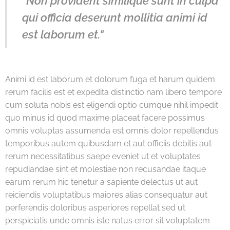
"Non provident similique sunt in culpa
qui officia deserunt mollitia animi id
est laborum et."
Animi id est laborum et dolorum fuga et harum quidem
rerum facilis est et expedita distinctio nam libero tempore
cum soluta nobis est eligendi optio cumque nihil impedit
quo minus id quod maxime placeat facere possimus
omnis voluptas assumenda est omnis dolor repellendus
temporibus autem quibusdam et aut officiis debitis aut
rerum necessitatibus saepe eveniet ut et voluptates
repudiandae sint et molestiae non recusandae itaque
earum rerum hic tenetur a sapiente delectus ut aut
reiciendis voluptatibus maiores alias consequatur aut
perferendis doloribus asperiores repellat sed ut
perspiciatis unde omnis iste natus error sit voluptatem